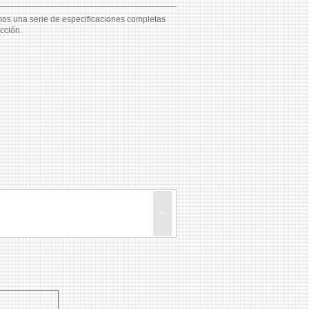
s una serie de especificaciones completas
cción.
>