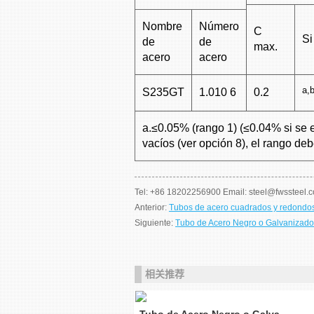
Nombre
Número
C
Si
de
de
max.
acero
acero
a,
S235GT
1.010 6
0.2
a.≤0.05% (rango 1) (≤0.04% si se 
vacíos (ver opción 8), el rango de
Tel: +86 18202256900 Email: steel@fwssteel.
Anterior:
Tubos de acero cuadrados y redondo
Siguiente:
Tubo de Acero Negro o Galvanizad
相关推荐