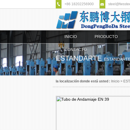
+86 18202256900
steel@fwsste
INICIO
PRODUCTO
CONTACTO
ESTANDARTE
ESTANDART
la localización donde está usted :
Inicio
>
ES