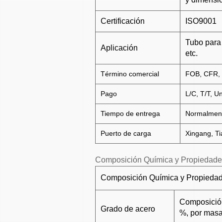
Certificación
ISO9001
Tubo para 
Aplicación
etc.
Término comercial
FOB, CFR, 
Pago
L/C, T/T, U
Tiempo de entrega
Normalment
Puerto de carga
Xingang, Ti
Composición Química y Propiedad
Composición Química y Propieda
Composición
Grado de acero
%, por mas