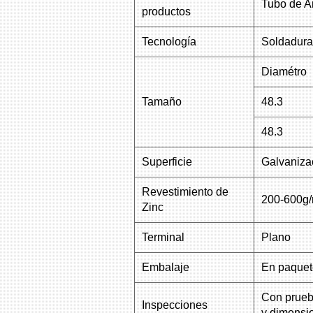
Tubo de 
productos
Tecnología
Soldadura
Diamétro
Tamaño
48.3
48.3
Superficie
Galvanizac
Revestimiento de
200-600g
Zinc
Terminal
Plano
Embalaje
En paquet
Con prueb
Inspecciones
y dimensio