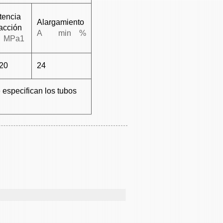
tencia
Alargamiento
racción
A min %
MPa1
20
24
 especifican los tubos