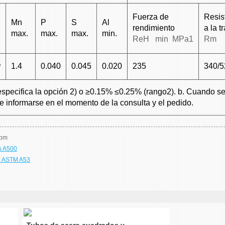
Fuerza de
Resis
Mn
P
S
Al
rendimiento
a la t
max.
max.
max.
min.
ReH min MPa1
Rm 
b
1.4
0.040
0.045
0.020
235
340/5
especifica la opción 2) o ≥0.15% ≤0.25% (rango2). b. Cuando se
be informarse en el momento de la consulta y el pedido.
com
s A500
o ASTM A53