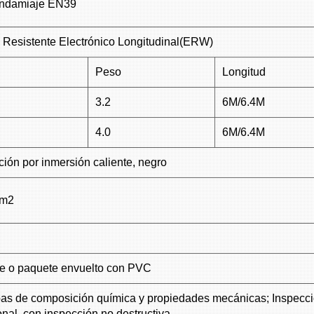
Andamiaje EN39
 Resistente Electrónico Longitudinal(ERW)
Peso
Longitud
3.2
6M/6.4M
4.0
6M/6.4M
ión por inmersión caliente, negro
/m2
e o paquete envuelto con PVC
as de composición química y propiedades mecánicas; Inspecci
nal, con inspección no destructiva