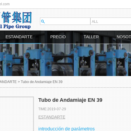
el.com
ESTANDARTE
PRECIO
TALLER
NOSO
E
TANDARTE
>
Tubo de Andamiaje EN 39
Tubo de Andamiaje EN 39
TIME:2019-07-29
ESTANDARTE
introducción de parámetros